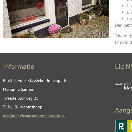
U 
U 
Uw
Dan bent
Tussen d
Er is vol
Informatie
Lid 
Praktijk voor Klassieke Homeopathie
Marianne Samsen
Tweede Blokweg 28
7681 GR Vroomshoop
Aange
marianne@samsenhomeopathie.nl