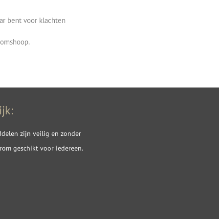
r bent voor klachten
roomshoop.
jk:
elen zijn veilig en zonder
rom geschikt voor iedereen.